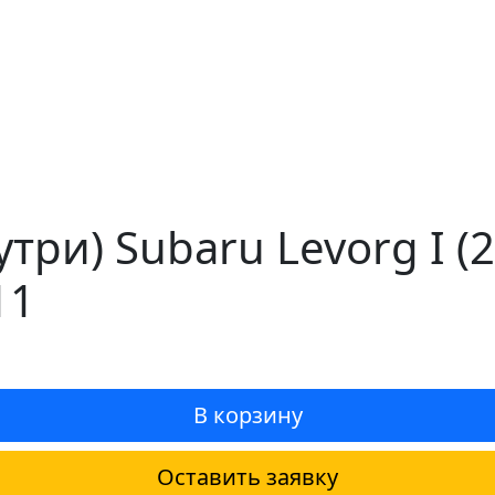
три) Subaru Levorg I 
11
В корзину
Оставить заявку