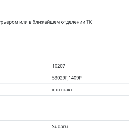
курьером или в ближайшем отделении ТК
10207
53029FJ1409P
контракт
Subaru