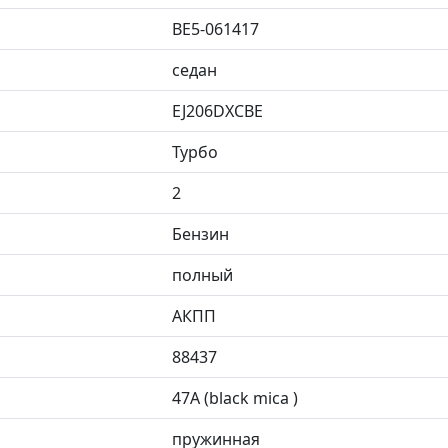
BE5-061417
седан
EJ206DXCBE
Турбо
2
Бензин
полный
АКПП
88437
47A (black mica )
пружинная