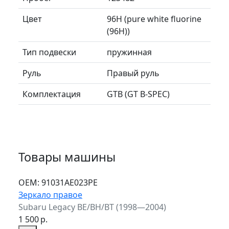
Цвет
96H (pure white fluorine
(96H))
Тип подвески
пружинная
Руль
Правый руль
Комплектация
GTB (GT B-SPEC)
Товары машины
ОЕМ:
91031AE023PE
Зеркало правое
Subaru Legacy BE/BH/BT (1998—2004)
1 500
р.