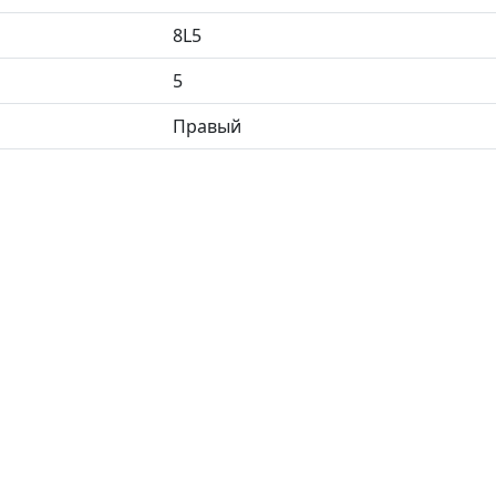
8L5
5
Правый