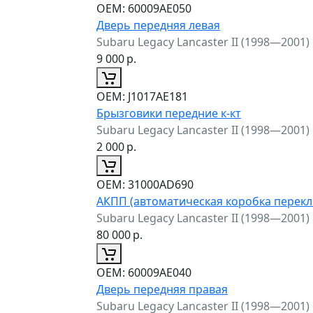
ОЕМ:
60009AE050
Дверь передняя левая
Subaru Legacy Lancaster II (1998—2001)
9 000
р.
ОЕМ:
J1017AE181
Брызговики передние к-кт
Subaru Legacy Lancaster II (1998—2001)
2 000
р.
ОЕМ:
31000AD690
АКПП (автоматическая коробка перек
Subaru Legacy Lancaster II (1998—2001)
80 000
р.
ОЕМ:
60009AE040
Дверь передняя правая
Subaru Legacy Lancaster II (1998—2001)