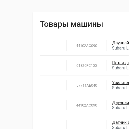
Товары машины
Даунпай
44102AC090
Subaru 
Петля д
61820FC100
Subaru 
Усилите
57711AE040
Subaru 
Даунпай
44102AC090
Subaru 
Датчик D
Subaru 