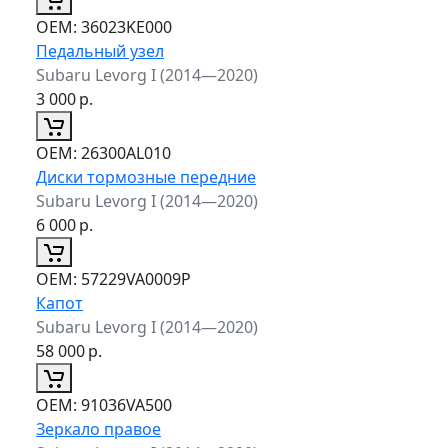
ОЕМ:
36023KE000
Педальный узел
Subaru Levorg I (2014—2020)
3 000
р.
ОЕМ:
26300AL010
Диски тормозные передние
Subaru Levorg I (2014—2020)
6 000
р.
ОЕМ:
57229VA0009P
Капот
Subaru Levorg I (2014—2020)
58 000
р.
ОЕМ:
91036VA500
Зеркало правое